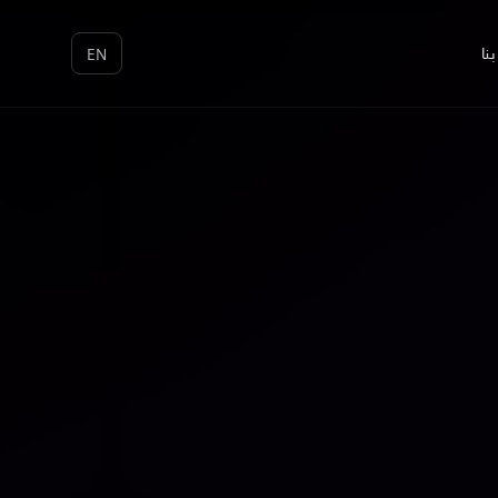
نا
EN